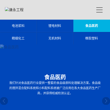
首
页
粉
体
电池浆料
锂电材料
食品医药
设
粉
精细化工
无机材料
橡胶塑料
备
体
系
解
统
决
方
工
案
程
食品医药
案
新
我们针对食品医药行业提供一整套的食品级原料处理解决方案，食品级
例
闻
的搅拌混合配料系统和小料配料系统被广泛应用在各大食品医药生产厂
中
联
商，并获得权威检测认证。
心
系
谦