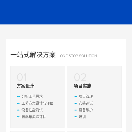
永
联
电
系
话
我
咨
们
询
一站式解决方案
ONE STOP SOLUTION
01
02
方案设计
项目实施
分析工艺需求
项目管理
工艺方案设计与评估
安装调试
设备性能测试
设备维护
防爆与风险评估
培训