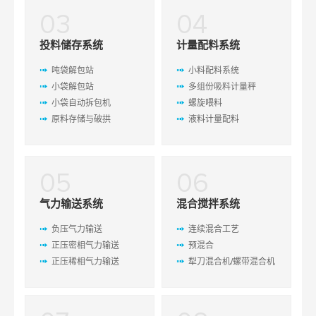
03
04
投料储存系统
计量配料系统
吨袋解包站
小料配料系统
小袋解包站
多组份吸料计量秤
小袋自动拆包机
螺旋喂料
原料存储与破拱
液料计量配料
05
06
气力输送系统
混合搅拌系统
负压气力输送
连续混合工艺
正压密相气力输送
预混合
正压稀相气力输送
犁刀混合机/螺带混合机